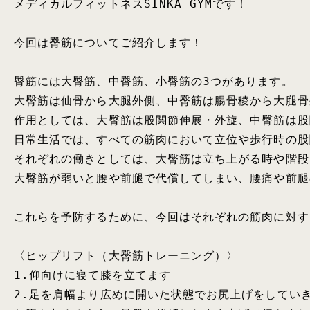
メディカルフィットネスSINKA GYMです！

今回は臀筋についてご紹介します！

臀筋には大臀筋、中臀筋、小臀筋の3つがあります。

大臀筋は仙骨から大腿外側、中臀筋は腸骨稜から大腿骨
作用としては、大臀筋は股関節伸展・外旋、中臀筋は股
日常生活では、すべての筋肉において立位や歩行時の股
それぞれの働きとしては、大臀筋は立ち上がる時や階段
大臀筋が弱いと腰や前腿で代償してしまい、腰痛や前腿
これらを予防するために、今回はそれぞれの筋肉に対す
〈ヒップリフト（大臀筋トレーニング）〉

1.仰向けに寝て膝を立てます

2.足を肩幅より広めに開いた状態でお尻上げをしていき