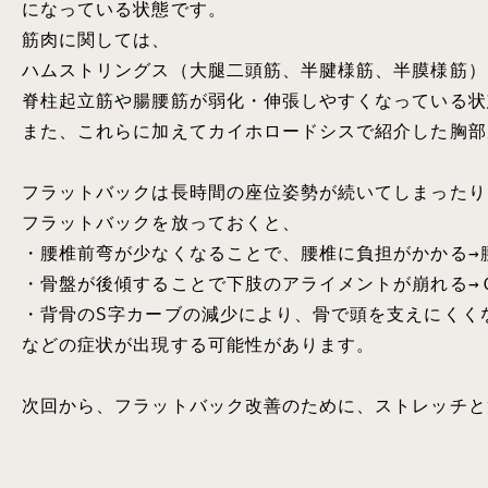
になっている状態です。

筋肉に関しては、

ハムストリングス（大腿二頭筋、半腱様筋、半膜様筋）
脊柱起立筋や腸腰筋が弱化・伸張しやすくなっている状
また、これらに加えてカイホロードシスで紹介した胸部
フラットバックは長時間の座位姿勢が続いてしまったり
フラットバックを放っておくと、

・腰椎前弯が少なくなることで、腰椎に負担がかかる→腰
・骨盤が後傾することで下肢のアライメントが崩れる→
・背骨のS字カーブの減少により、骨で頭を支えにくくな
などの症状が出現する可能性があります。

次回から、フラットバック改善のために、ストレッチと