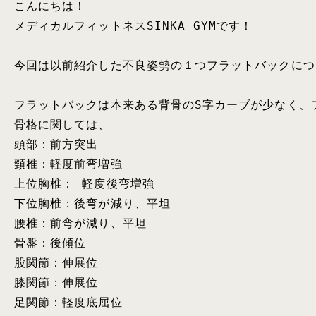
こんにちは！

メディカルフィットネスSINKA GYMです！

今回は以前紹介した不良姿勢の１つフラットバックにつ
フラットバックは本来ある背骨のS字カーブが少なく、
骨格に関しては、

頭部：前方突出

頸椎：軽度前弯増強

上位胸椎： 軽度後弯増強

下位胸椎：後弯が減り、平坦

腰椎：前弯が減り、平坦

骨盤：後傾位

股関節：伸展位

膝関節：伸展位

足関節：軽度底屈位
