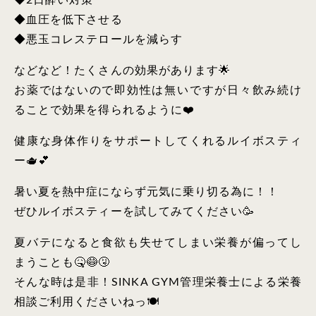
◆2日酔い対策
◆血圧を低下させる
◆悪玉コレステロールを減らす
などなど！たくさんの効果があります🌟
お薬ではないので即効性は無いですが日々飲み続け
ることで効果を得られるように❤️
健康な身体作りをサポートしてくれるルイボスティ
ー🫖💕
暑い夏を熱中症にならず元気に乗り切る為に！！
ぜひルイボスティーを試してみてください🥳
夏バテになると食欲も失せてしまい栄養が偏ってし
まうことも🤒😷🤧
そんな時は是非！SINKA GYM管理栄養士による栄養
相談ご利用くださいねっ🍽️