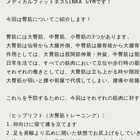
メディカルフィットネスSINKA GYMです！

今回は臀筋についてご紹介します！

臀筋には大臀筋、中臀筋、小臀筋の3つがあります。

大臀筋は仙骨から大腿外側、中臀筋は腸骨稜から大腿骨
作用としては、大臀筋は股関節伸展・外旋、中臀筋は股
日常生活では、すべての筋肉において立位や歩行時の股
それぞれの働きとしては、大臀筋は立ち上がる時や階段
大臀筋が弱いと腰や前腿で代償してしまい、腰痛や前腿
これらを予防するために、今回はそれぞれの筋肉に対す
〈ヒップリフト（大臀筋トレーニング）〉

1.仰向けに寝て膝を立てます

2.足を肩幅より広めに開いた状態でお尻上げをしていき